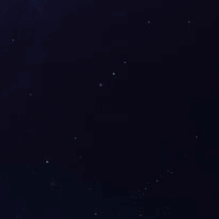
具包装保护类05
家具包装保护类04