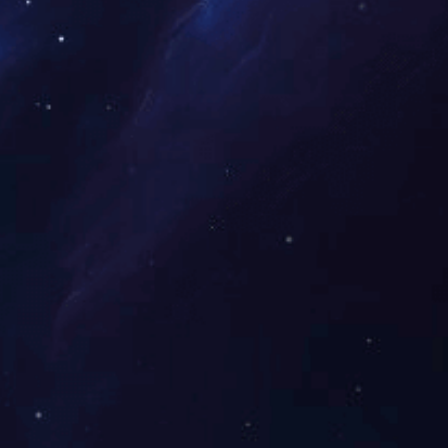
提交订单
重新填写
产品
护边
9X9X9X1.2 套角
家