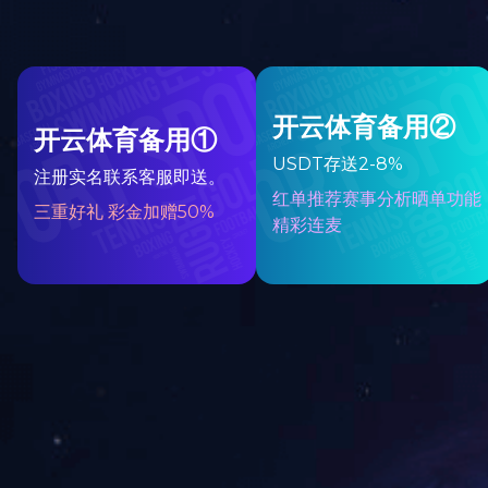
在线
13826936625