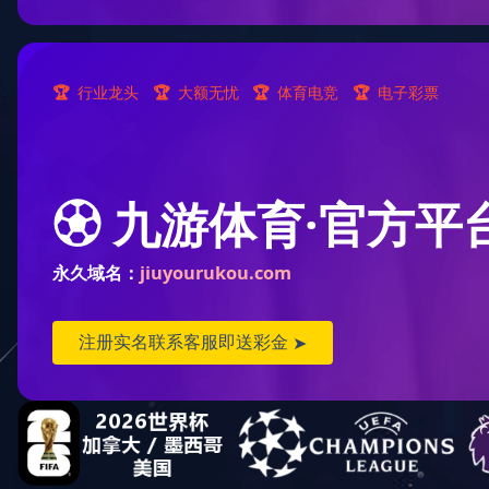
九游·官方站网页版
PRODUCT SHOW
电子电器泡沫包装
食品水果九游（中国）
家居泡沫包装
红酒类九游（中国）
医药保健品九游（中国）
运动用品泡沫包装
免模具裁片类