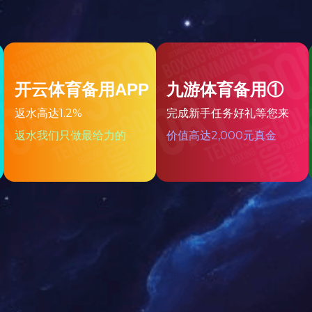
上一篇：
家具包装保护类03
询价
姓名：
电话：
详细内容：