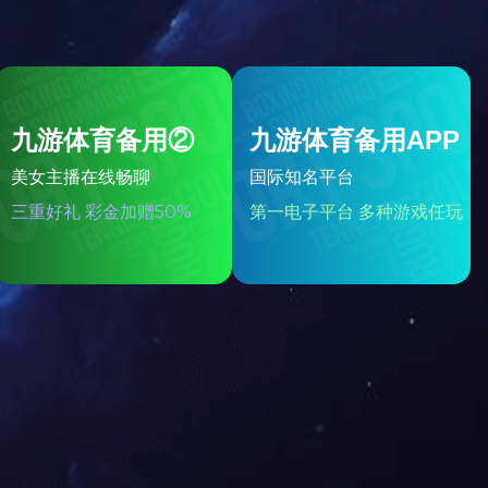
下一篇：
家具包装保护类05