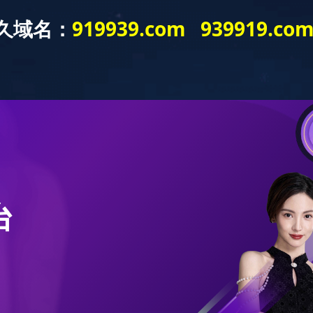
网站首页
关于我们
九游·官方站网页版
装
>