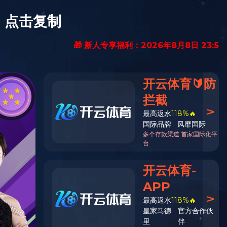
客户案例
新闻资讯
工厂实拍
九游（中国）