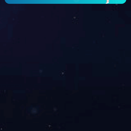
关于我们
九游·官方站网页
客户案例
版
企业简介
电子电器泡沫包
企业文化
装
营销网络
食品水果九游
（中国）
家居泡沫包装
红酒类九游（中
国）
医药保健品九游
（中国）
运动用品泡沫包
装
免模具裁片类