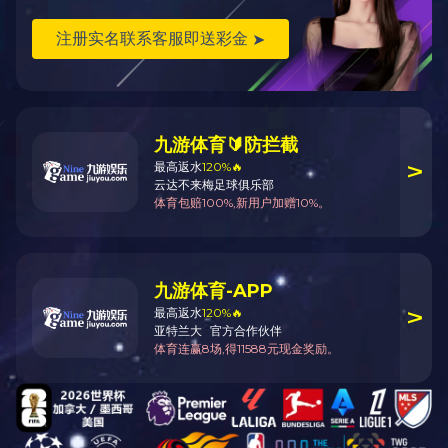
下一篇：
食品九游（中国）
在线询价
姓名：
电话：
详细内容：
提交订单
重新填写