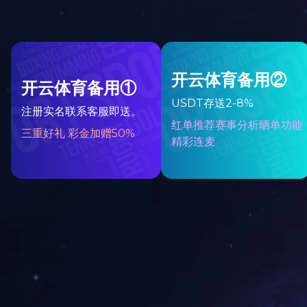
在线
13826936625