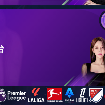
免模具裁
颜色：
重量：
长度：
产品描述：.
在线