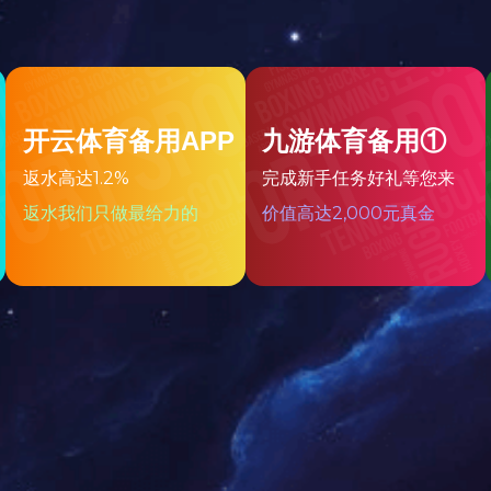
上一篇：没有了
询价
姓名：
电话：
详细内容：