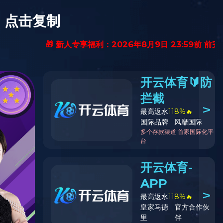
客户案例
新闻资讯
工厂实拍
九游（中国）