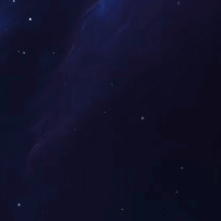
提交订单
重新填写
产品
免模具裁片13
免模具裁片12