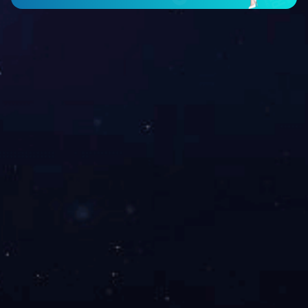
装
营销网络
食品水果九游
（中国）
家居泡沫包装
红酒类九游（中
国）
医药保健品九游
（中国）
运动用品泡沫包
装
免模具裁片类