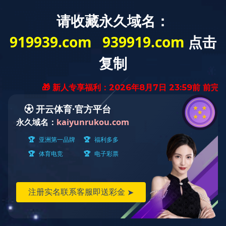
导
航
菜
您的位置：
主页
>
九游·官方站网页版
>
电子电器泡沫包装
>
单